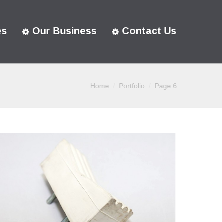
es
Our Business
Contact Us
Home
Portfolio
Page 6